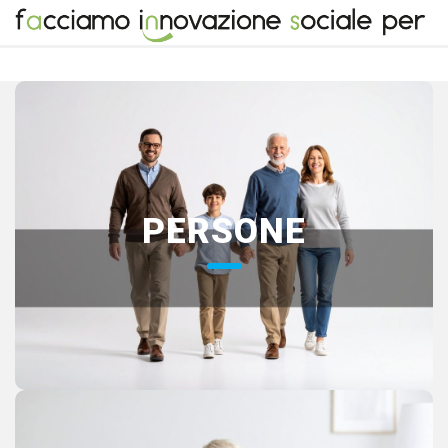
Persone
Accompagniamo le persone nel loro percorso di vita,
PERSONE
aiutandole a sviluppare a pieno il proprio potenziale e
ad affrontare sfide e cambiamenti grazie a nuove
risorse e competenze.PERS
VAI ALLA SEZIONE
Professionisti