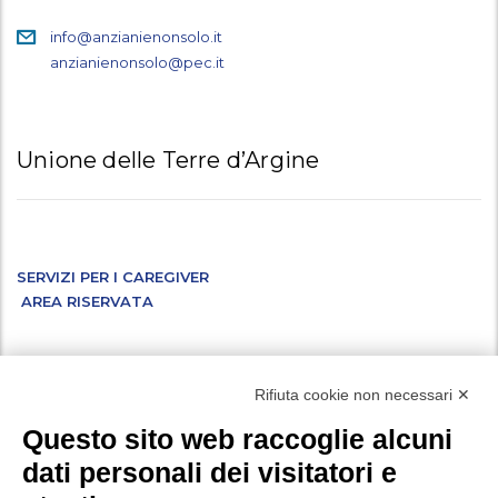
info@anzianienonsolo.it
anzianienonsolo@pec.it
Unione delle Terre d’Argine
SERVIZI PER I CAREGIVER
AREA RISERVATA
Facebook
Instagram
X
LinkedIn
YouTube
WhatsApp
Rifiuta cookie non necessari ✕
Questo sito web raccoglie alcuni
dati personali dei visitatori e
Vuoi iscriverti alla nostra newsletter ed essere aggiornato su tutte le