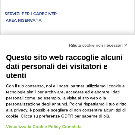
SERVIZI PER I CAREGIVER
AREA RISERVATA
Facebook
Instagram
X
LinkedIn
YouTube
WhatsApp
Rifiuta cookie non necessari ✕
Questo sito web raccoglie alcuni
dati personali dei visitatori e
Vuoi iscriverti alla nostra newsletter ed essere aggiornato su tutte le
utenti
novità e i progetti a cui stiamo lavorando? Compila i campi
del
.
modulo di iscrizione
Con il tuo consenso, noi e i nostri partner utilizziamo i cookie e
tecnologie simili per archiviare, accedere ed elaborare i dati
personali come, ad esempio, la visita al sito web o la
Privacy
personalizzazione degli annunci. Poiché rispettiamo il tuo diritto
Policy di protezione dei minori
alla privacy, è possibile scegliere di non consentire alcuni tipi di
cookie. Clicca su preferenze GDPR per saperne di più.
Modifica preferenze Cookie
Visualizza la Cookie Policy Completa