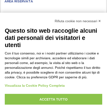
AREA RISERVATA
Facebook
Instagram
X
LinkedIn
YouTube
WhatsApp
Rifiuta cookie non necessari ✕
Questo sito web raccoglie alcuni
dati personali dei visitatori e
Vuoi iscriverti alla nostra newsletter ed essere aggiornato su tutte le
utenti
novità e i progetti a cui stiamo lavorando? Compila i campi
del
.
modulo di iscrizione
Con il tuo consenso, noi e i nostri partner utilizziamo i cookie e
tecnologie simili per archiviare, accedere ed elaborare i dati
personali come, ad esempio, la visita al sito web o la
Privacy
personalizzazione degli annunci. Poiché rispettiamo il tuo diritto
Policy di protezione dei minori
alla privacy, è possibile scegliere di non consentire alcuni tipi di
cookie. Clicca su preferenze GDPR per saperne di più.
Modifica preferenze Cookie
Visualizza la Cookie Policy Completa
P.IVA e Iscr. Reg. Imp. MO 04699521219
ACCETTA TUTTO
REA MO – 341781