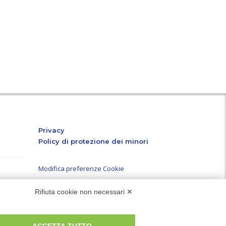
n
ube
atsApp
Privacy
Policy di protezione dei minori
Modifica preferenze Cookie
er ed
Rifiuta cookie non necessari ✕
à e i
P.IVA e Iscr. Reg. Imp. MO 04699521219
ompila i
REA MO – 341781
.
ACCETTA TUTTO