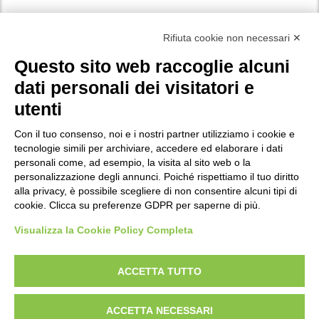
Facebook
Instagram
X
LinkedIn
YouTube
WhatsApp
Rifiuta cookie non necessari ✕
Questo sito web raccoglie alcuni
dati personali dei visitatori e
Vuoi iscriverti alla nostra newsletter ed essere aggiornato su tutte le
utenti
novità e i progetti a cui stiamo lavorando? Compila i campi
del
.
modulo di iscrizione
Con il tuo consenso, noi e i nostri partner utilizziamo i cookie e
tecnologie simili per archiviare, accedere ed elaborare i dati
personali come, ad esempio, la visita al sito web o la
Privacy
personalizzazione degli annunci. Poiché rispettiamo il tuo diritto
Policy di protezione dei minori
alla privacy, è possibile scegliere di non consentire alcuni tipi di
cookie. Clicca su preferenze GDPR per saperne di più.
Modifica preferenze Cookie
Visualizza la Cookie Policy Completa
P.IVA e Iscr. Reg. Imp. MO 04699521219
ACCETTA TUTTO
REA MO – 341781
ACCETTA NECESSARI