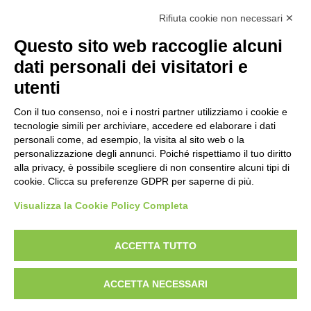
Facebook
Instagram
X
LinkedIn
YouTube
WhatsApp
Rifiuta cookie non necessari ✕
Questo sito web raccoglie alcuni
dati personali dei visitatori e
Vuoi iscriverti alla nostra newsletter ed essere aggiornato su tutte le
utenti
novità e i progetti a cui stiamo lavorando? Compila i campi
del
.
modulo di iscrizione
Con il tuo consenso, noi e i nostri partner utilizziamo i cookie e
tecnologie simili per archiviare, accedere ed elaborare i dati
personali come, ad esempio, la visita al sito web o la
Privacy
personalizzazione degli annunci. Poiché rispettiamo il tuo diritto
Policy di protezione dei minori
alla privacy, è possibile scegliere di non consentire alcuni tipi di
cookie. Clicca su preferenze GDPR per saperne di più.
Modifica preferenze Cookie
Visualizza la Cookie Policy Completa
P.IVA e Iscr. Reg. Imp. MO 04699521219
ACCETTA TUTTO
REA MO – 341781
ACCETTA NECESSARI