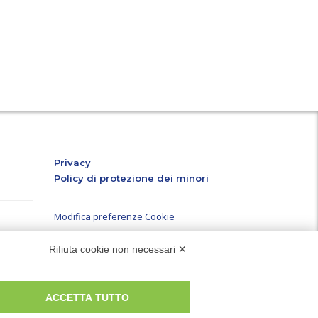
n
ube
atsApp
Privacy
Policy di protezione dei minori
Modifica preferenze Cookie
er ed
Rifiuta cookie non necessari ✕
à e i
P.IVA e Iscr. Reg. Imp. MO 04699521219
ompila i
REA MO – 341781
.
ACCETTA TUTTO