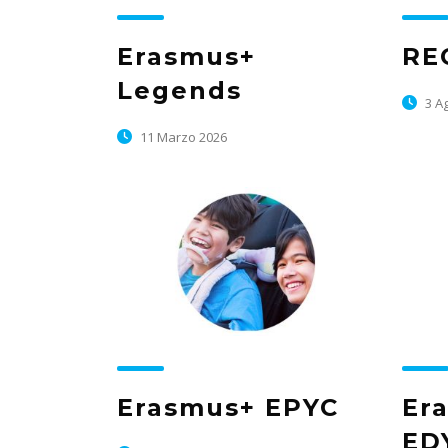
Erasmus+
RE
Legends
3 A
11 Marzo 2026
Erasmus+ EPYC
Er
ED