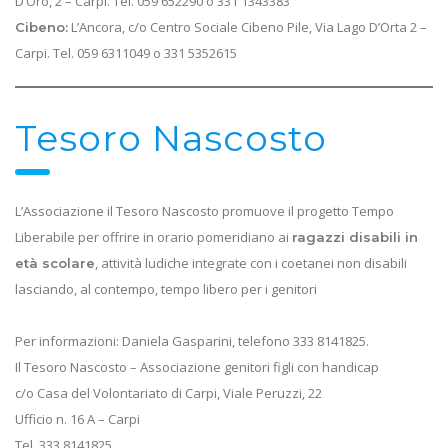
D’Oro, 2 – Carpi. Tel. 059 652290 o 331 1343383
L’Ancora, c/o Centro Sociale Cibeno Pile, Via Lago D’Orta 2 –
Cibeno:
Carpi. Tel. 059 6311049 o 331 5352615
Tesoro Nascosto
L’Associazione il Tesoro Nascosto promuove il progetto Tempo
Liberabile per offrire in orario pomeridiano ai
ragazzi disabili in
, attività ludiche integrate con i coetanei non disabili
età scolare
lasciando, al contempo, tempo libero per i genitori
Per informazioni: Daniela Gasparini, telefono 333 8141825.
Il Tesoro Nascosto – Associazione genitori figli con handicap
c/o Casa del Volontariato di Carpi, Viale Peruzzi, 22
Ufficio n. 16 A – Carpi
Tel. 333 8141825