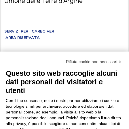
Unione delle Terre d’Argine
SERVIZI PER I CAREGIVER
AREA RISERVATA
Facebook
Instagram
X
LinkedIn
YouTube
WhatsApp
Rifiuta cookie non necessari ✕
Questo sito web raccoglie alcuni
dati personali dei visitatori e
Vuoi iscriverti alla nostra newsletter ed essere aggiornato su tutte le
utenti
novità e i progetti a cui stiamo lavorando? Compila i campi
del
.
modulo di iscrizione
Con il tuo consenso, noi e i nostri partner utilizziamo i cookie e
tecnologie simili per archiviare, accedere ed elaborare i dati
personali come, ad esempio, la visita al sito web o la
Privacy
personalizzazione degli annunci. Poiché rispettiamo il tuo diritto
Policy di protezione dei minori
alla privacy, è possibile scegliere di non consentire alcuni tipi di