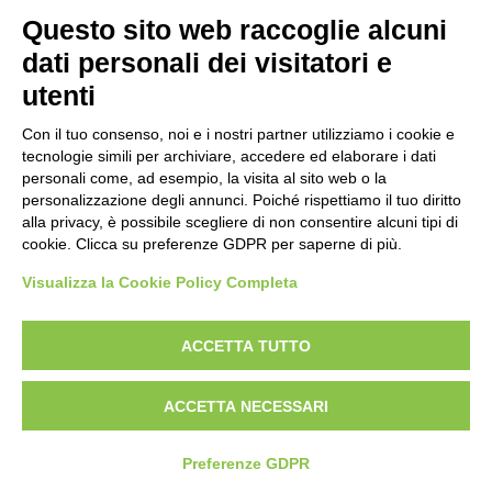
Questo sito web raccoglie alcuni
dati personali dei visitatori e
Vuoi iscriverti alla nostra newsletter ed essere aggiornato su tutte le
utenti
novità e i progetti a cui stiamo lavorando? Compila i campi
del
.
modulo di iscrizione
Con il tuo consenso, noi e i nostri partner utilizziamo i cookie e
tecnologie simili per archiviare, accedere ed elaborare i dati
personali come, ad esempio, la visita al sito web o la
Privacy
personalizzazione degli annunci. Poiché rispettiamo il tuo diritto
Policy di protezione dei minori
alla privacy, è possibile scegliere di non consentire alcuni tipi di
cookie. Clicca su preferenze GDPR per saperne di più.
Modifica preferenze Cookie
Visualizza la Cookie Policy Completa
P.IVA e Iscr. Reg. Imp. MO 04699521219
ACCETTA TUTTO
REA MO – 341781
ACCETTA NECESSARI
© 2026 ANS©2021
Preferenze GDPR