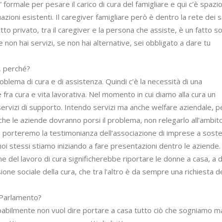
formale per pesare il carico di cura del famigliare e qui c’è spazi
zioni esistenti. Il caregiver famigliare però è dentro la rete dei s
tto privato, tra il caregiver e la persona che assiste, è un fatto so
 non hai servizi, se non hai alternative, sei obbligato a dare tu
, perché?
oblema di cura e di assistenza. Quindi c’è la necessità di una
 fra cura e vita lavorativa. Nel momento in cui diamo alla cura un
servizi di supporto. Intendo servizi ma anche welfare aziendale, 
he le aziende dovranno porsi il problema, non relegarlo all’ambit
o porteremo la testimonianza dell’associazione di imprese a sost
noi stessi stiamo iniziando a fare presentazioni dentro le aziende.
del lavoro di cura significherebbe riportare le donne a casa, a 
ione sociale della cura, che tra l’altro è da sempre una richiesta d
 Parlamento?
obabilmente non vuol dire portare a casa tutto ciò che sogniamo m