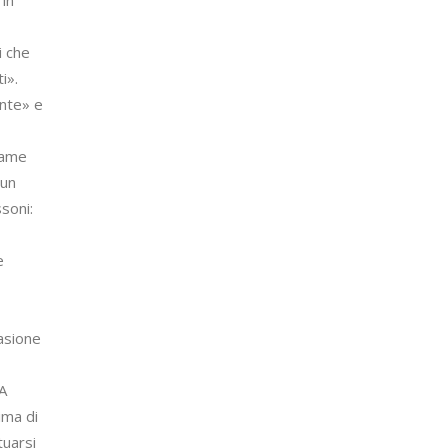
i che
i».
ante» e
same
 un
soni:
e
casione
 A
ima di
tuarsi