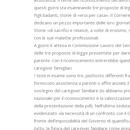
questi giorni sta esaminando tre proposte di leg
Figli badanti, storie di «eroi per casa». Il Corrie
dedicano un pezzo importante delle loro giornate 
Storie «di sacrifici e rinunce, a volte di eroismo,
con le sue malattie professionali.
A giorni è attesa in Commissione Lavoro del Sen
delle tre proposte di legge presentate per dar
parente. Con il riconoscimento entrerebbe quindi 
caregiver famigliari.
I testi in esame sono tre, piuttosto differenti fr
forniscono assistenza a parenti o affini anziani; 
sostegno del caregiver familiare (lo abbiamo pre
nazionale per il riconoscimento e la valorizzazio
della presentazione della pdl). Nell’ultima sedut
evidenziato «la necessità di un confronto con il G
fronte dell’impossibilità del Governo di quantifi
tutto, la figura del caregiver familiare come pr