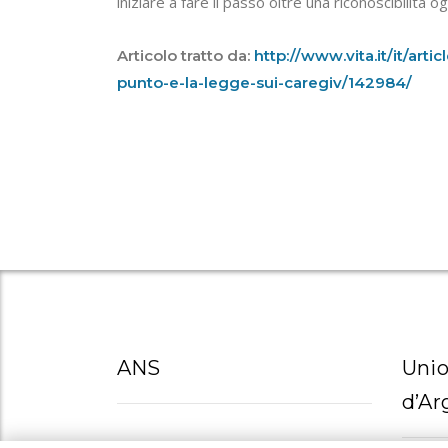
iniziare a fare il passo oltre una riconoscibilità 
Articolo tratto da:
http://www.vita.it/it/art
punto-e-la-legge-sui-caregiv/142984/
ANS
Unio
d’Ar