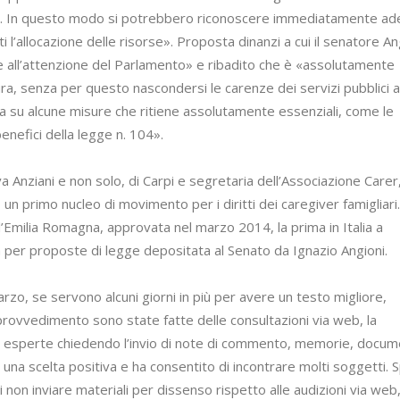
menti. In questo modo si potrebbero riconoscere immediatamente a
ti l’allocazione delle risorse». Proposta dinanzi a cui il senatore An
re all’attenzione del Parlamento» e ribadito che è «assolutamente
ra, senza per questo nascondersi le carenze dei servizi pubblici a
a su alcune misure che ritiene assolutamente essenziali, come le
benefici della legge n. 104».
a Anziani e non solo, di Carpi e segretaria dell’Associazione Carer,
 un primo nucleo di movimento per i diritti dei caregiver famigliari
l’Emilia Romagna, approvata nel marzo 2014, la prima in Italia a
ia per proposte di legge depositata al Senato da Ignazio Angioni.
arzo, se servono alcuni giorni in più per avere un testo migliore,
provvedimento sono state fatte delle consultazioni via web, la
 esperte chiedendo l’invio di note di commento, memorie, docume
 una scelta positiva e ha consentito di incontrare molti soggetti. 
 non inviare materiali per dissenso rispetto alle audizioni via web,