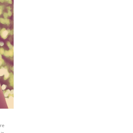
are
 in