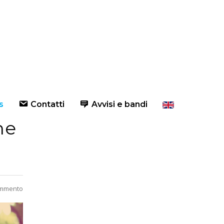
s
Contatti
Avvisi e bandi
he
ommento