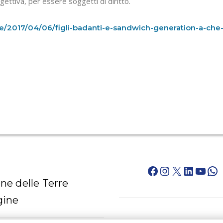
oggettiva, per essere soggetti di diritto.
icle/2017/04/06/figli-badanti-e-sandwich-generation-a-che
Facebook
Instagram
X
LinkedI
YouT
Wh
ne delle Terre
gine