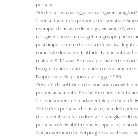
persona.
Perché serve una legge sui caregiver famigliari?
Il senso forte della proposta del senatore Angion
esempio chi assiste disabili gravissimi, è l’aver
caregiver come a un target, un gruppo particolare
peso importante e che crescerà ancora, legato a
come tale dobbiamo trattarlo. La non autosuffi
realtà di 8-12 anni. E lo sarà per numeri sempre
bisogna tenere conto di questo cambiamento soc
l’approccio della proposta di legge 2266.
Però c’è chi sottolinea che non sono previsti bene
prepensionamento. Perché il riconoscimento non
Il riconoscimento è fondamentale perché da lì di
Diritti della persona che assiste, non della pers
che io per il solo fatto di essere famigliare di una
persona con disabilità sono in capo a lei, io ho de
Noi prevediamo che nei progetti assistenziali indi