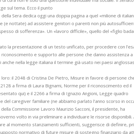
ge sul tema. Ecco il punto
re della Sera dedica oggi una doppia pagina a quel «milione di italian
(e nottate) ad assistere genitori o parenti non più autosufficient
 spesso di sofferenza». Un «lavoro difficile», quello del «figlio bad
ato la presentazione di un testo unificato, per procedere con l’e
e riconoscimento e supporto alle persone che danno assistenza a
anche nella legge italiana il termine già usato nei paesi anglossas
a loro: il 2048 di Cristina De Pietro, Misure in favore di persone ch
il 2128 a firma di Laura Bignami, Norme per il riconoscimento ed il
sentato qui) e il 2266 a firma di Ignazio Angioni, Legge quadro
ne del caregiver familiare (ne abbiamo parlato l’anno scorso in oc
a della Commissione Lavoro Maurizio Sacconi, il presidente, ha
overno volto in via preliminare a individuare le risorse disponibili.
care al momento stanziamenti sufficienti, suggerisce di definire, pr
esupposto normativo di future misure di sostegno finanziario da at