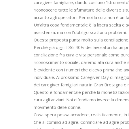
caregiver famigliare, dando così uno “strumento” 
riconoscere tutte le sfumature delle diverse situa
accanto agli operatori. Per noi la cura non è un fa
Un’altra cosa fondamentale è la libera scelta e se
assistenza: ma con l’obbligo scattano problemi.
Questa proposta punta molto sulla conciliazione
Perché già oggi il 36-40% dei lavoratori ha un pr
conciliazione fra cura e vita personale come pure
riconoscimento sociale, daremo alla cura anche 
è evidente con i numeri che dicevo prima che anc
individuale. Al prossimo Caregiver Day di maggi
dei caregiver famigliari nata in Gran Bretagna e 
Questo è fondamentale perché la monetizzazione 
cura agli anziani. Noi difendiamo invece la dimens
movimento delle donne.
Cosa spera possa accadere, realisticamente, in
Che si cominci ad agire. Cominciare ad agire pr