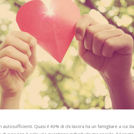
n autosufficienti. Quasi il 40% di chi lavora ha un famigliare a cui d
 di cura non è solo una questione individuale ma sociale. Il Senato