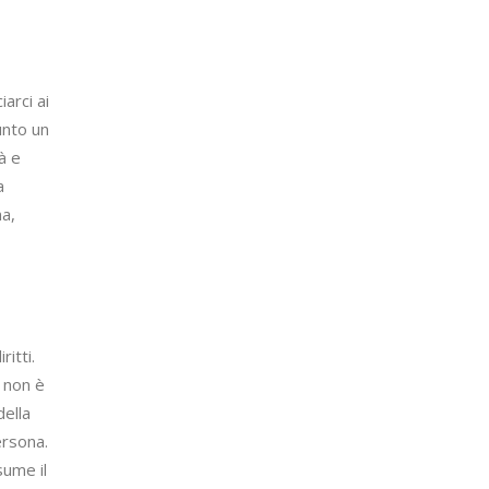
arci ai
unto un
à e
a
ma,
itti.
é non è
della
ersona.
sume il