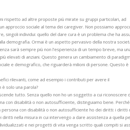
i rispetto ad altre proposte più mirate su gruppi particolari, ad
e un approccio sociale al tema dei caregiver. Non possiamo approcci
, singoli individui: quello del dare cura è un problema che ha ass
lla demografia. Ormai è un aspetto pervasivo della nostra societ
cienza sarà sempre più non l’esperienza di un tempo breve, ma un
 più elevati di anziani. Questo genera un cambiamento di paradig
iale e demografico, che riguarderà milioni di persone. Questo è
fici rilevanti, come ad esempio i contributi per avere il
 è solo una parola?
scende tutto. Senza quello non ho un soggetto a cui riconoscere dir
ona con disabilità o non autosufficiente, distinguiamo bene. Perch
 persona con disabilità o non autosufficiente ho dei diritti: i diritti 
i diritti nella misura in cui intervengo a dare assistenza a quella p
vidualizzati e nei progetti di vita venga scritto quali compiti si as