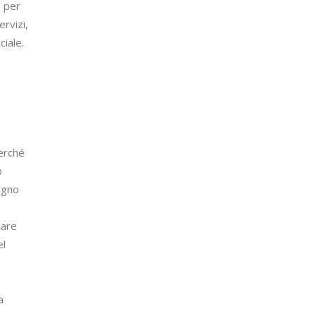
o per
ervizi,
ciale.
perché
o
egno
dare
el
a