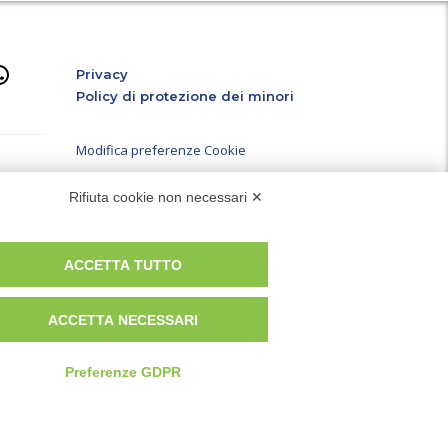
Privacy
Policy di protezione dei minori
Modifica preferenze Cookie
er ed
Rifiuta cookie non necessari ✕
à e i
P.IVA e Iscr. Reg. Imp. MO 04699521219
ompila i
REA MO – 341781
.
ACCETTA TUTTO
ACCETTA NECESSARI
Preferenze GDPR