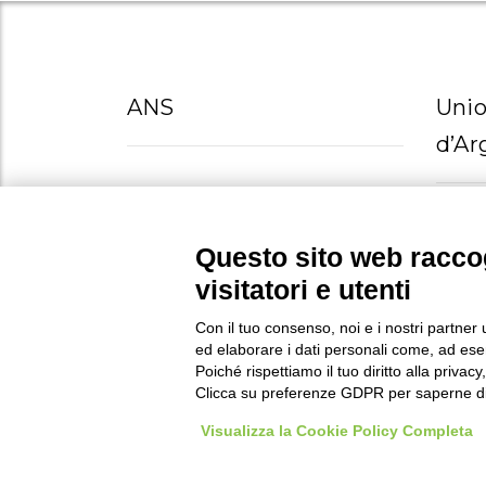
ANS
Unio
d’Ar
Anziani e non solo Società
Cooperativa Sociale Via Lenin, 55
41012 Carpi (MO)
Questo sito web raccog
SERVIZ
AREA
visitatori e utenti
0039 059645421
Con il tuo consenso, noi e i nostri partner 
info@anzianienonsolo.it
ed elaborare i dati personali come, ad esem
anzianienonsolo@pec.it
Poiché rispettiamo il tuo diritto alla privacy
Clicca su preferenze GDPR per saperne di
Visualizza la Cookie Policy Completa