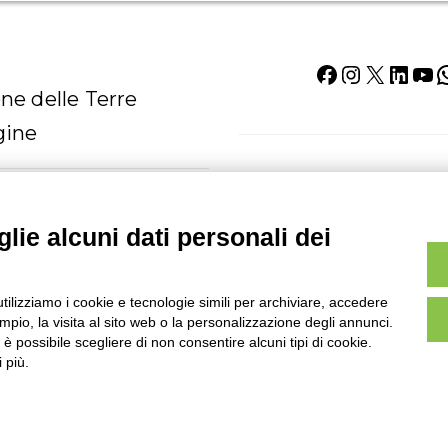
ne delle Terre
gine
Vuoi iscriverti alla nostra newslett
essere aggiornato su tutte le novit
progetti a cui stiamo lavorando? C
lie alcuni dati personali dei
I PER I CAREGIVER
campi del
modulo di iscrizione
 RISERVATA
utilizziamo i cookie e tecnologie simili per archiviare, accedere
pio, la visita al sito web o la personalizzazione degli annunci.
, è possibile scegliere di non consentire alcuni tipi di cookie.
 più.
© 2026 ANS©2021