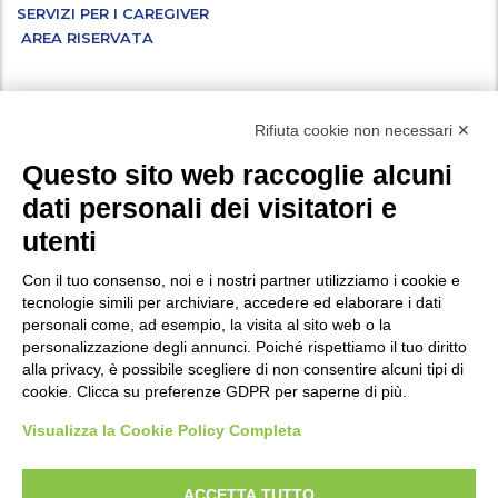
SERVIZI PER I CAREGIVER
AREA RISERVATA
Facebook
Instagram
X
LinkedIn
YouTube
WhatsApp
Rifiuta cookie non necessari ✕
Questo sito web raccoglie alcuni
dati personali dei visitatori e
Vuoi iscriverti alla nostra newsletter ed essere aggiornato su tutte le
utenti
novità e i progetti a cui stiamo lavorando? Compila i campi
del
.
modulo di iscrizione
Con il tuo consenso, noi e i nostri partner utilizziamo i cookie e
tecnologie simili per archiviare, accedere ed elaborare i dati
personali come, ad esempio, la visita al sito web o la
Privacy
personalizzazione degli annunci. Poiché rispettiamo il tuo diritto
Policy di protezione dei minori
alla privacy, è possibile scegliere di non consentire alcuni tipi di
cookie. Clicca su preferenze GDPR per saperne di più.
Modifica preferenze Cookie
Visualizza la Cookie Policy Completa
P.IVA e Iscr. Reg. Imp. MO 04699521219
ACCETTA TUTTO