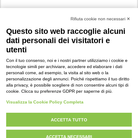
Facebook
Instagram
X
LinkedIn
YouTube
WhatsApp
Rifiuta cookie non necessari ✕
Questo sito web raccoglie alcuni
dati personali dei visitatori e
Vuoi iscriverti alla nostra newsletter ed essere aggiornato su tutte le
utenti
novità e i progetti a cui stiamo lavorando? Compila i campi
del
.
modulo di iscrizione
Con il tuo consenso, noi e i nostri partner utilizziamo i cookie e
tecnologie simili per archiviare, accedere ed elaborare i dati
personali come, ad esempio, la visita al sito web o la
Privacy
personalizzazione degli annunci. Poiché rispettiamo il tuo diritto
Policy di protezione dei minori
alla privacy, è possibile scegliere di non consentire alcuni tipi di
cookie. Clicca su preferenze GDPR per saperne di più.
Modifica preferenze Cookie
Visualizza la Cookie Policy Completa
P.IVA e Iscr. Reg. Imp. MO 04699521219
ACCETTA TUTTO
REA MO – 341781
ACCETTA NECESSARI