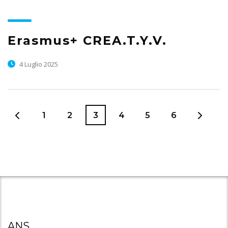
Erasmus+ CREA.T.Y.V.
4 Luglio 2025
1
2
3
4
5
6
ANS