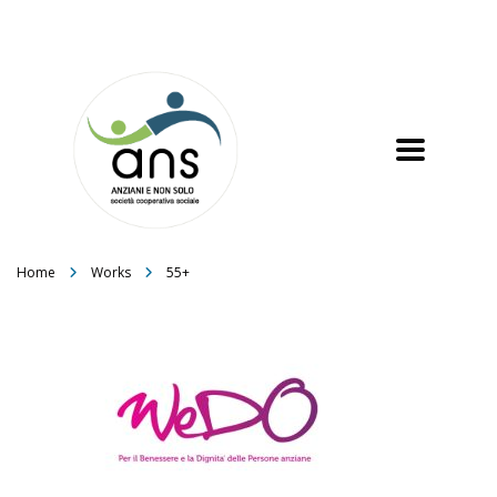
Home
Works
55+