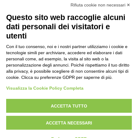
Rifiuta cookie non necessari ✕
Questo sito web raccoglie alcuni
dati personali dei visitatori e
Vuoi iscriverti alla nostra newsletter ed essere aggiornato su tutte le
utenti
novità e i progetti a cui stiamo lavorando? Compila i campi
del
.
modulo di iscrizione
Con il tuo consenso, noi e i nostri partner utilizziamo i cookie e
tecnologie simili per archiviare, accedere ed elaborare i dati
personali come, ad esempio, la visita al sito web o la
Privacy
personalizzazione degli annunci. Poiché rispettiamo il tuo diritto
Policy di protezione dei minori
alla privacy, è possibile scegliere di non consentire alcuni tipi di
cookie. Clicca su preferenze GDPR per saperne di più.
Modifica preferenze Cookie
Visualizza la Cookie Policy Completa
P.IVA e Iscr. Reg. Imp. MO 04699521219
ACCETTA TUTTO
REA MO – 341781
ACCETTA NECESSARI