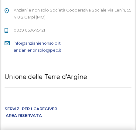
Anziani e non solo Società Cooperativa Sociale Via Lenin, 55
41012 Carpi (MO)
0039 059645421
info@anzianienonsolo.it
anzianienonsolo@pec.it
Unione delle Terre d’Argine
SERVIZI PER I CAREGIVER
AREA RISERVATA
Facebook
Instagram
X
LinkedIn
YouTube
WhatsApp